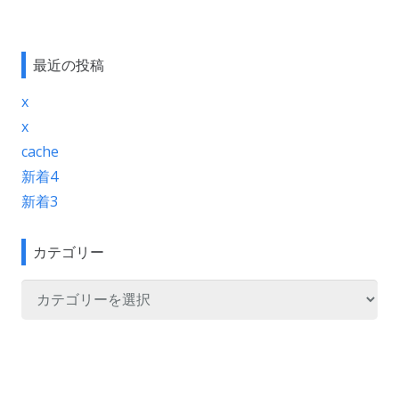
最近の投稿
x
x
cache
新着4
索:
新着3
カテゴリー